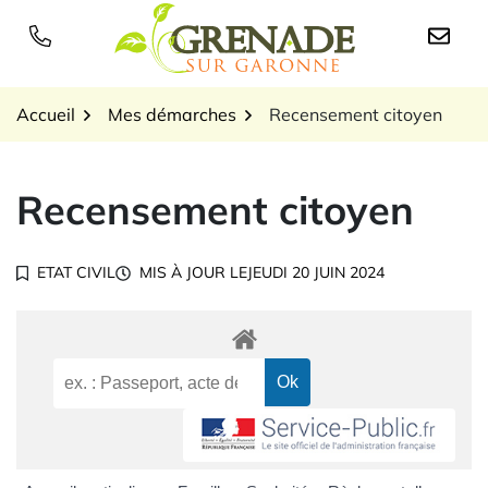
Gestion des traceurs
Aller
au
Logo Grenade sur Garon
contenu
Accueil
Mes démarches
Recensement citoyen
Recensement citoyen
ETAT CIVIL
MIS À JOUR LE
JEUDI 20 JUIN 2024