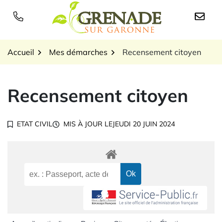
Gestion des traceurs
Aller
au
Logo Grenade sur Garon
contenu
Accueil
Mes démarches
Recensement citoyen
Recensement citoyen
ETAT CIVIL
MIS À JOUR LE
JEUDI 20 JUIN 2024