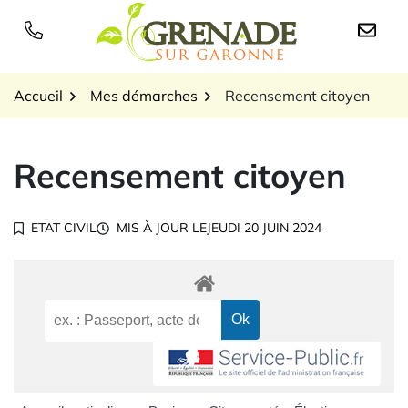
Gestion des traceurs
Aller
au
Logo Grenade sur Garon
contenu
Accueil
Mes démarches
Recensement citoyen
Recensement citoyen
ETAT CIVIL
MIS À JOUR LE
JEUDI 20 JUIN 2024