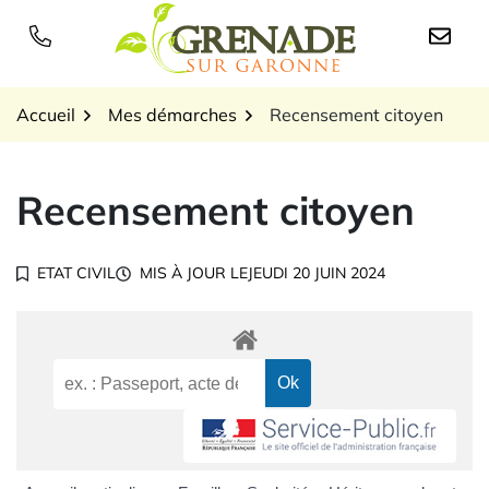
Gestion des traceurs
Aller
au
Logo Grenade sur Garon
contenu
Accueil
Mes démarches
Recensement citoyen
Recensement citoyen
ETAT CIVIL
MIS À JOUR LE
JEUDI 20 JUIN 2024