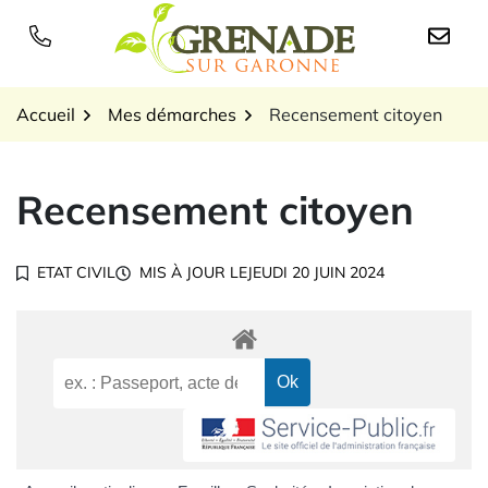
Gestion des traceurs
Aller
au
Logo Grenade sur Garon
contenu
Accueil
Mes démarches
Recensement citoyen
Recensement citoyen
ETAT CIVIL
MIS À JOUR LE
JEUDI 20 JUIN 2024