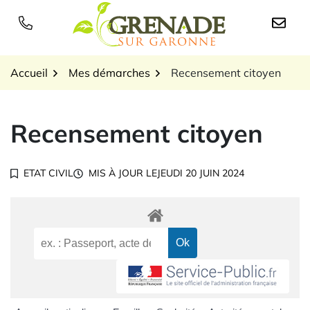
Gestion des traceurs
Aller
au
Logo Grenade sur Garon
contenu
Accueil
Mes démarches
Recensement citoyen
Recensement citoyen
ETAT CIVIL
MIS À JOUR LE
JEUDI 20 JUIN 2024