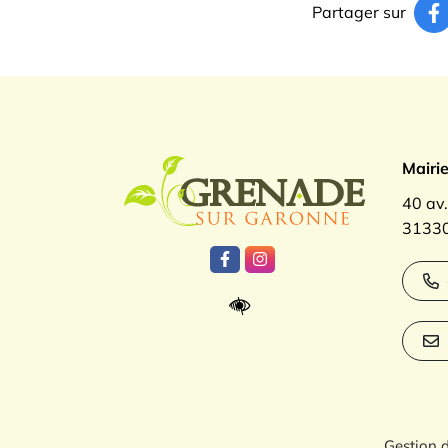
Partager sur
Logo Gren
Mairi
40 av
31330
Lien vers le compte Facebook
Lien vers le compte Inst
Gestion 