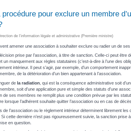
la procédure pour exclure un membre d’
?
irection de l’information légale et administrative (Première ministre)
uvent amener une association à souhaiter exclure ou radier un de s
écision prise par l’association, à titre de sanction. Celle-ci peut être 
n manquement aux règles statutaires (c’est-à-dire à l’une des oblig
lement intérieur. Il peut s’agir, par exemple, d’un comportement inappr
embre, de la détérioration d’un bien appartenant à l’association.
tinguer de
la radiation
, qui est la conséquence administrative soit d’un
mbre, soit d’une application pure et simple des statuts d’une associa
n de ses membres ne remplit plus une condition prévue par les statuts
re lorsque l’adhérent souhaite quitter l’association ou en cas de décès
ts de l’association ou le règlement intérieur déterminent librement les
 Si cette dernière n’est pas rigoureusement suivie, la sanction prise à
ise en question.