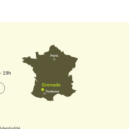
 - 19h
identialité