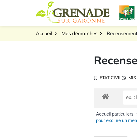
Gestion des traceurs
Aller
L
au
Logo Grenade sur Gar
contenu
Accueil
Mes démarches
Recensement
Recense
ETAT CIVIL
MIS
Accueil particuliers
pour exclure un mem