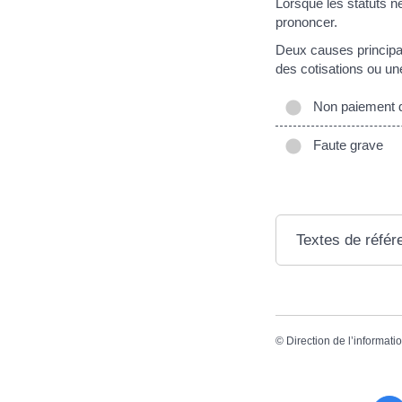
Lorsque les statuts n
prononcer.
Deux causes principa
des cotisations ou un
Non paiement d
Faute grave
Textes de référ
©
Direction de l’informati