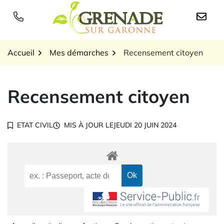
Gestion des traceurs
Aller
au
Logo Grenade sur Garon
contenu
Accueil
Mes démarches
Recensement citoyen
Recensement citoyen
ETAT CIVIL
MIS À JOUR LE
JEUDI 20 JUIN 2024