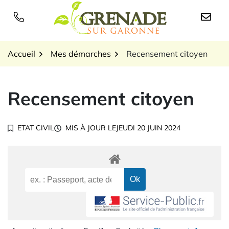
Gestion des traceurs
Aller
au
Logo Grenade sur Garon
contenu
Accueil
Mes démarches
Recensement citoyen
Recensement citoyen
ETAT CIVIL
MIS À JOUR LE
JEUDI 20 JUIN 2024