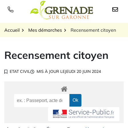
Gestion des traceurs
Aller
au
Logo Grenade sur Garon
contenu
Accueil
Mes démarches
Recensement citoyen
Recensement citoyen
ETAT CIVIL
MIS À JOUR LE
JEUDI 20 JUIN 2024