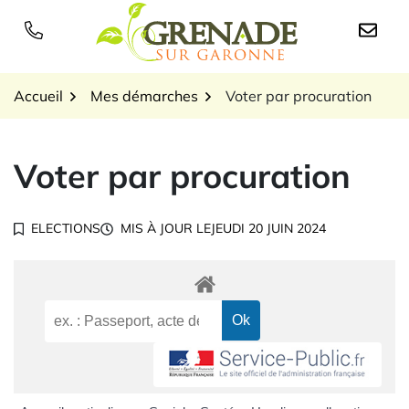
Gestion des traceurs
Aller
au
Logo Grenade sur Garon
contenu
Accueil
Mes démarches
Voter par procuration
Voter par procuration
ELECTIONS
MIS À JOUR LE
JEUDI 20 JUIN 2024