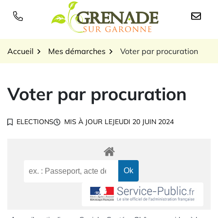
Gestion des traceurs
Aller
au
Logo Grenade sur Garon
contenu
Accueil
Mes démarches
Voter par procuration
Voter par procuration
ELECTIONS
MIS À JOUR LE
JEUDI 20 JUIN 2024