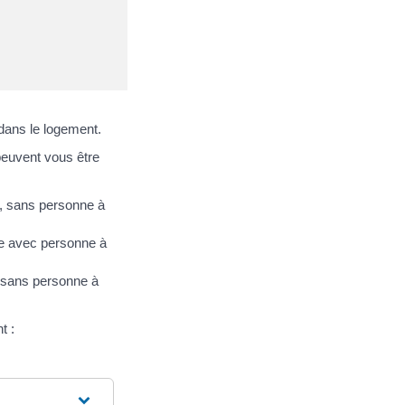
dans le logement.
 peuvent vous être
e, sans personne à
le avec personne à
u sans personne à
t :