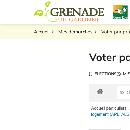
Gestion des traceurs
Aller
L
au
Logo Grenade sur Gar
contenu
Accueil
Mes démarches
Voter par pr
Voter pa
ELECTIONS
MIS
Accueil particuliers
logement (APL, ALS,