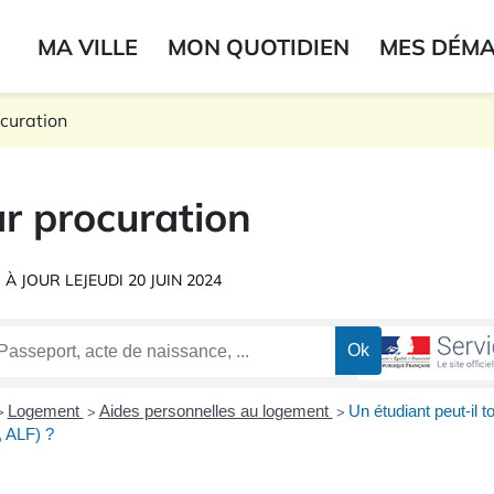
ogo du label
MA VILLE
MON QUOTIDIEN
MES DÉM
onne
ocuration
r procuration
 À JOUR LE
JEUDI 20 JUIN 2024
Logement
Aides personnelles au logement
Un étudiant peut-il 
>
>
>
 ALF) ?