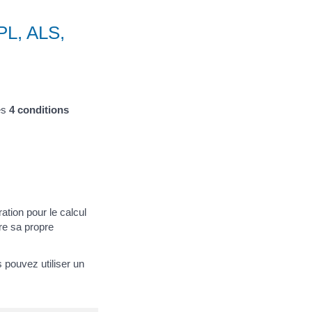
APL, ALS,
es
4 conditions
tion pour le calcul
ire sa propre
 pouvez utiliser un