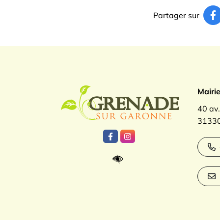
Partager sur
Logo Gren
Mairi
40 av
31330
Lien vers le compte Facebook
Lien vers le compte Inst