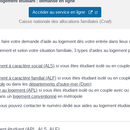
logement étudiant : demande en ligne
Accéder au service en ligne
Caisse nationale des allocations familiales (Cnaf)
faire votre demande d’aide au logement dès votre entrée dans lieux 
gement et selon votre situation familiale, 3 types d’aides au logement
ment à caractère social (ALS)
si vous êtes étudiant isolé ou en coupl
ment à caractère familial (ALF)
si vous êtes étudiant isolé ou en coup
ole
ou dans les
départements d’outre-mer (Dom)
e au logement (APL)
si vous êtes étudiant isolé ou en couple avec o
dans un
logement conventionné
en métropole
vous pouvez contacter le numéro dédié aux aides au logement étudian
ent étudiant (APL, ALS, ALF)