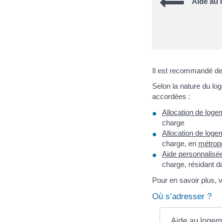
Aide au 
Il est recommandé de 
Selon la nature du lo
accordées :
Allocation de loge
charge
Allocation de loge
charge, en
métrop
Aide personnalisé
charge, résidant 
Pour en savoir plus, 
Où s’adresser ?
Aide au logem