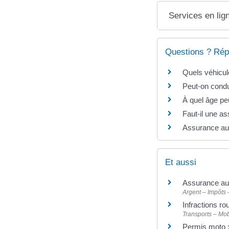
Services en lig
Questions ? Rép
Quels véhicul
Peut-on condu
À quel âge pe
Faut-il une a
Assurance auto
Et aussi
Assurance au
Argent – Impôts
Infractions ro
Transports – Mob
Permis moto :