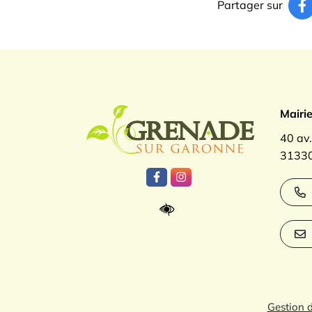
Partager sur
Logo Gren
Mairi
40 av
31330
Lien vers le compte Facebook
Lien vers le compte Inst
Gestion 