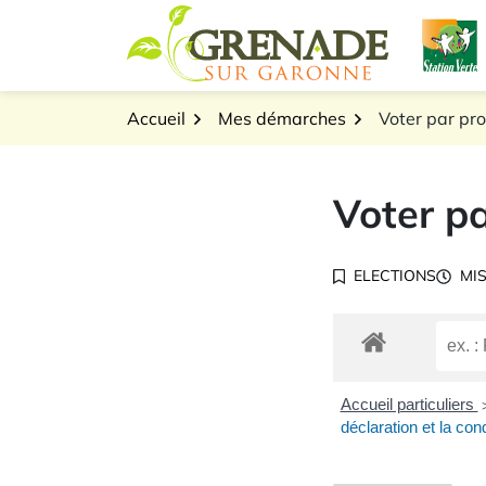
Gestion des traceurs
Aller
L
au
Logo Grenade sur Gar
contenu
Accueil
Mes démarches
Voter par pr
Voter pa
ELECTIONS
MIS
Accueil particuliers
déclaration et la con