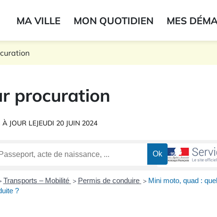
ogo du label
MA VILLE
MON QUOTIDIEN
MES DÉM
onne
ocuration
r procuration
 À JOUR LE
JEUDI 20 JUIN 2024
Transports – Mobilité
Permis de conduire
Mini moto, quad : quel
>
>
>
duite ?