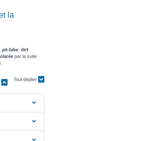
et la
,
pit-bike
,
dirt
clarée
par la suite
s.
r
Tout déplier