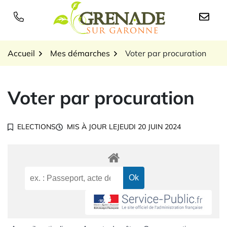
Gestion des traceurs
Aller
au
Logo Grenade sur Garon
contenu
Accueil
Mes démarches
Voter par procuration
Voter par procuration
ELECTIONS
MIS À JOUR LE
JEUDI 20 JUIN 2024