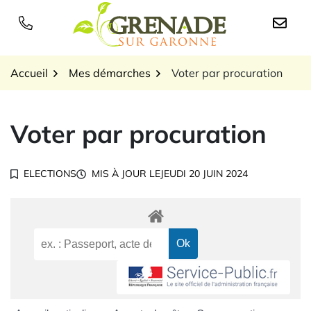
Gestion des traceurs
Aller
au
Logo Grenade sur Garon
contenu
Accueil
Mes démarches
Voter par procuration
Voter par procuration
ELECTIONS
MIS À JOUR LE
JEUDI 20 JUIN 2024