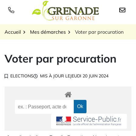
Gestion des traceurs
Aller
au
Logo Grenade sur Garon
contenu
Accueil
Mes démarches
Voter par procuration
Voter par procuration
ELECTIONS
MIS À JOUR LE
JEUDI 20 JUIN 2024