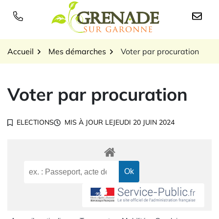
Gestion des traceurs
Aller
au
Logo Grenade sur Garon
contenu
Accueil
Mes démarches
Voter par procuration
Voter par procuration
ELECTIONS
MIS À JOUR LE
JEUDI 20 JUIN 2024