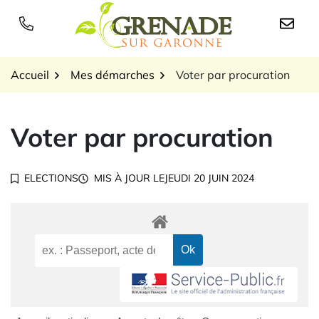
Gestion des traceurs
Aller
au
Logo Grenade sur Garon
contenu
Accueil
Mes démarches
Voter par procuration
Voter par procuration
ELECTIONS
MIS À JOUR LE
JEUDI 20 JUIN 2024