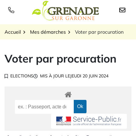
Gestion des traceurs
Aller
au
Logo Grenade sur Garon
contenu
Accueil
Mes démarches
Voter par procuration
Voter par procuration
ELECTIONS
MIS À JOUR LE
JEUDI 20 JUIN 2024