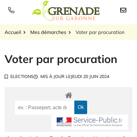
Gestion des traceurs
Aller
au
Logo Grenade sur Garon
contenu
Accueil
Mes démarches
Voter par procuration
Voter par procuration
ELECTIONS
MIS À JOUR LE
JEUDI 20 JUIN 2024