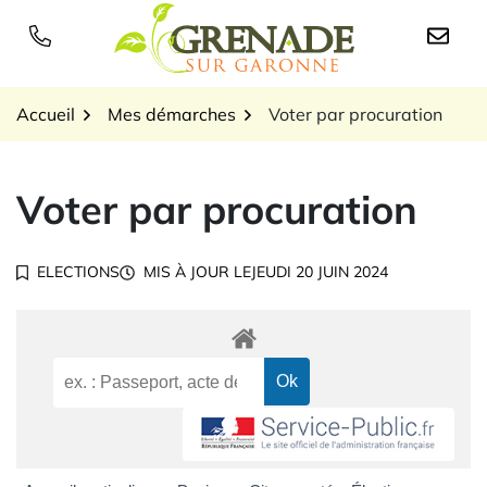
Gestion des traceurs
Aller
au
Logo Grenade sur Garon
contenu
Accueil
Mes démarches
Voter par procuration
Voter par procuration
ELECTIONS
MIS À JOUR LE
JEUDI 20 JUIN 2024