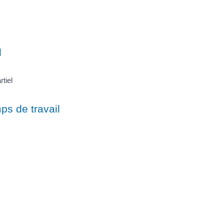
l
tiel
s de travail