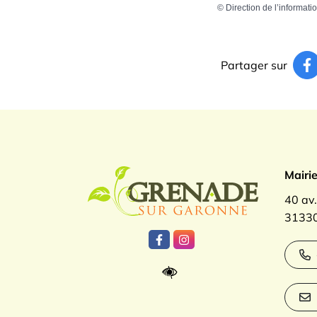
©
Direction de l’informati
Partager sur
Logo Gren
Mairi
40 av
31330
Lien vers le compte Facebook
Lien vers le compte Inst