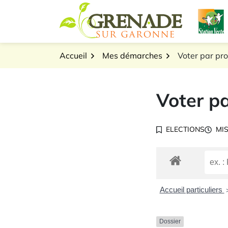
Gestion des traceurs
Aller
L
au
Logo Grenade sur Gar
contenu
Accueil
Mes démarches
Voter par pr
Voter pa
ELECTIONS
MIS
Accueil particuliers
Dossier