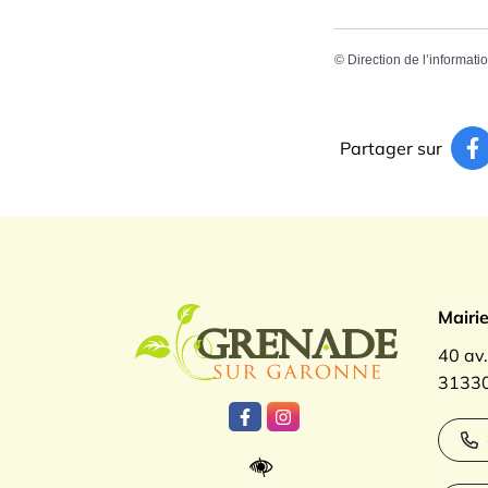
©
Direction de l’informati
Partager sur
Logo Gren
Mairi
40 av
31330
Lien vers le compte Facebook
Lien vers le compte Inst