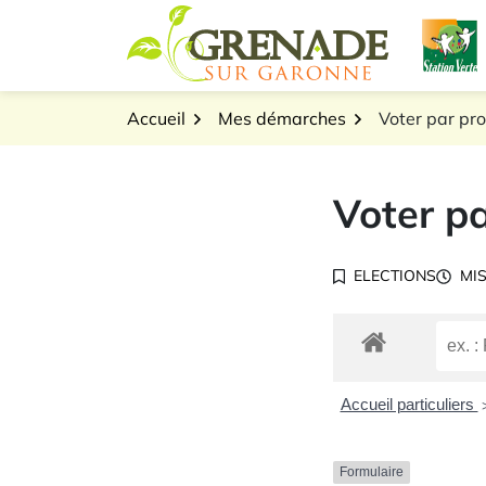
Gestion des traceurs
Aller
L
au
Logo Grenade sur Gar
contenu
Accueil
Mes démarches
Voter par pr
Voter pa
ELECTIONS
MIS
Accueil particuliers
Formulaire