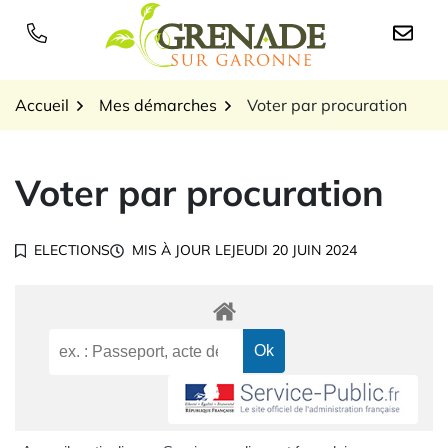
Gestion des traceurs
Aller
au
Logo Grenade sur Garon
contenu
Accueil
Mes démarches
Voter par procuration
Voter par procuration
ELECTIONS
MIS À JOUR LE
JEUDI 20 JUIN 2024