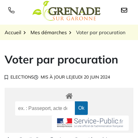
Gestion des traceurs
Aller
au
Logo Grenade sur Garon
contenu
Accueil
Mes démarches
Voter par procuration
Voter par procuration
ELECTIONS
MIS À JOUR LE
JEUDI 20 JUIN 2024