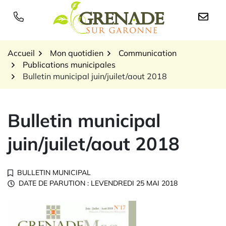
Gestion des traceurs
Aller
au
Logo Grenade sur Garon
contenu
Accueil
Mon quotidien
Communication
Publications municipales
Bulletin municipal juin/juilet/aout 2018
Bulletin municipal
juin/juilet/aout 2018
BULLETIN MUNICIPAL
DATE DE PARUTION : LE
VENDREDI 25 MAI 2018