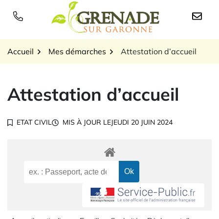
Gestion des traceurs
Aller
au
Logo Grenade sur Garon
contenu
Accueil
Mes démarches
Attestation d’accueil
Attestation d’accueil
ETAT CIVIL
MIS À JOUR LE
JEUDI 20 JUIN 2024