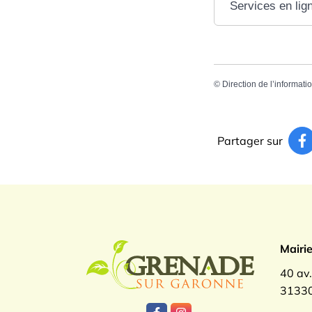
Services en lig
©
Direction de l’informati
Partager sur
Logo Gren
Mairi
40 av
31330