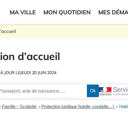
ogo du label
MA VILLE
MON QUOTIDIEN
MES DÉM
onne
’accueil
ion d’accueil
 À JOUR LE
JEUDI 20 JUIN 2024
Famille – Scolarité
Protection juridique (tutelle, curatelle…)
Habil
>
>
>