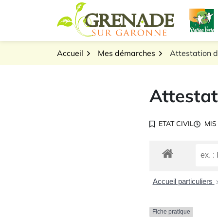
Gestion des traceurs
Aller
L
au
Logo Grenade sur Gar
contenu
Accueil
Mes démarches
Attestation d
Attestat
ETAT CIVIL
MIS
Accueil particuliers
Fiche pratique