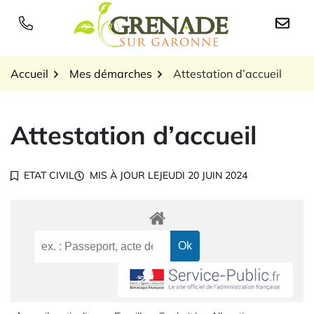
Gestion des traceurs
Aller
au
Logo Grenade sur Garon
contenu
Accueil
Mes démarches
Attestation d’accueil
Attestation d’accueil
ETAT CIVIL
MIS À JOUR LE
JEUDI 20 JUIN 2024