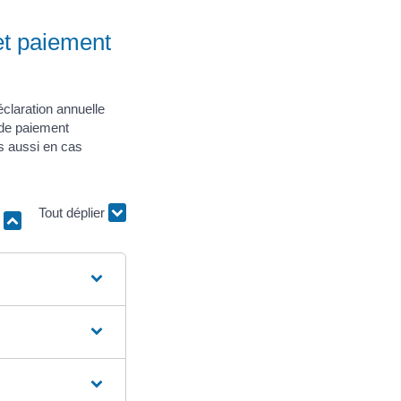
 et paiement
éclaration annuelle
e de paiement
is aussi en cas
r
Tout déplier