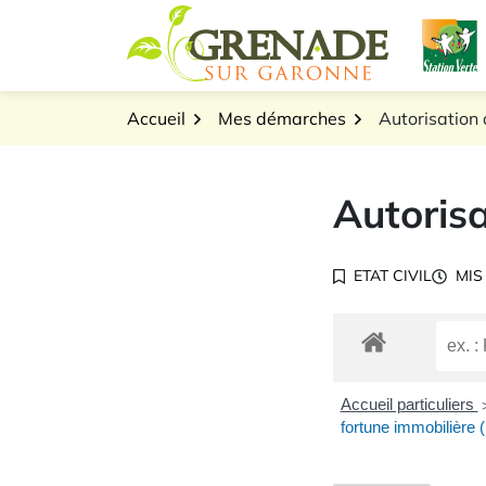
Gestion des traceurs
Aller
L
au
Logo Grenade sur Gar
contenu
Accueil
Mes démarches
Autorisation d
Autorisa
ETAT CIVIL
MIS
Accueil particuliers
fortune immobilière (