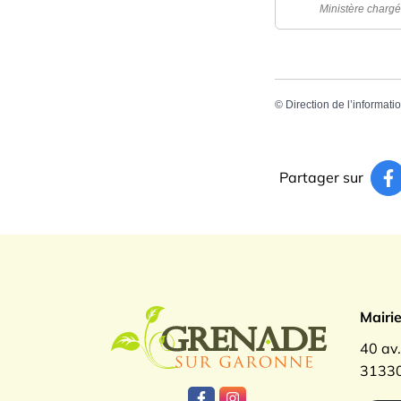
Ministère chargé
©
Direction de l’informati
Partager sur
Logo Gren
Mairi
40 av
31330