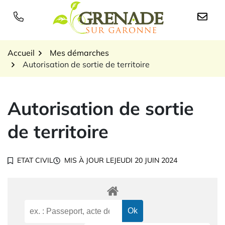
Gestion des traceurs
Aller
au
Logo Grenade sur Garon
contenu
Accueil
Mes démarches
Autorisation de sortie de territoire
Autorisation de sortie
de territoire
ETAT CIVIL
MIS À JOUR LE
JEUDI 20 JUIN 2024