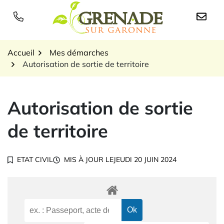
Gestion des traceurs
Aller
au
Logo Grenade sur Garon
contenu
Accueil
Mes démarches
Autorisation de sortie de territoire
Autorisation de sortie
de territoire
ETAT CIVIL
MIS À JOUR LE
JEUDI 20 JUIN 2024