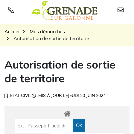
Gestion des traceurs
Aller
au
Logo Grenade sur Garon
contenu
Accueil
Mes démarches
Autorisation de sortie de territoire
Autorisation de sortie
de territoire
ETAT CIVIL
MIS À JOUR LE
JEUDI 20 JUIN 2024