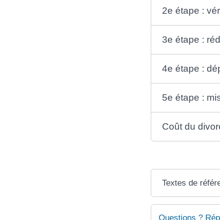
2e étape : vér
3e étape : ré
4e étape : dé
5e étape : mise
Coût du divo
Textes de référ
Questions ? Rép