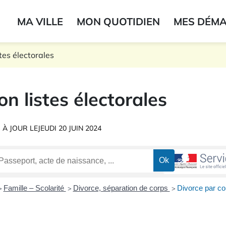
ogo du label
MA VILLE
MON QUOTIDIEN
MES DÉM
onne
stes électorales
ion listes électorales
 À JOUR LE
JEUDI 20 JUIN 2024
Famille – Scolarité
Divorce, séparation de corps
Divorce par c
>
>
>