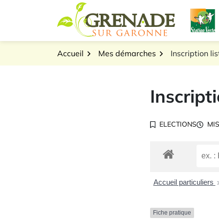
Gestion des traceurs
Aller
L
au
Logo Grenade sur Gar
contenu
Accueil
Mes démarches
Inscription li
Inscript
ELECTIONS
MIS
Accueil particuliers
Fiche pratique