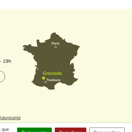
 - 19h
identialité
x que