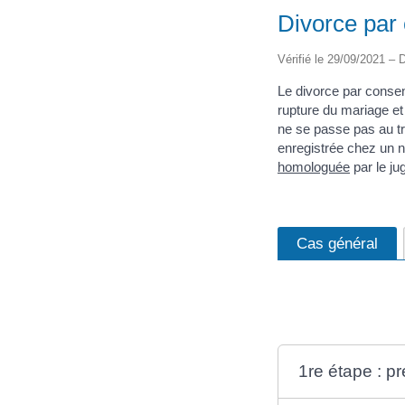
Divorce par
Vérifié le 29/09/2021 – D
Le divorce par consen
rupture du mariage e
ne se passe pas au tri
enregistrée chez un n
homologuée
par le ju
Cas général
1re étape : p