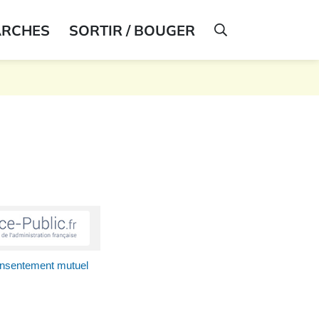
ARCHES
SORTIR / BOUGER
AFFICHER LA R
onsentement mutuel