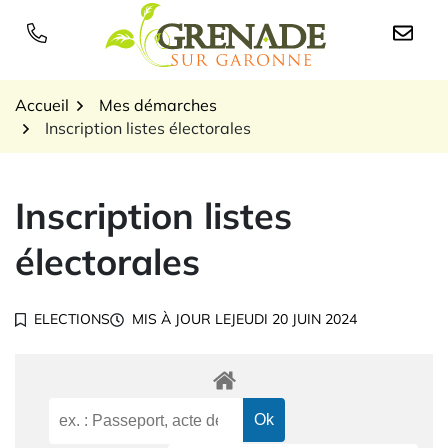
Gestion des traceurs
Aller
au
Logo Grenade sur Garon
contenu
Accueil
Mes démarches
Inscription listes électorales
Inscription listes
électorales
ELECTIONS
MIS À JOUR LE
JEUDI 20 JUIN 2024