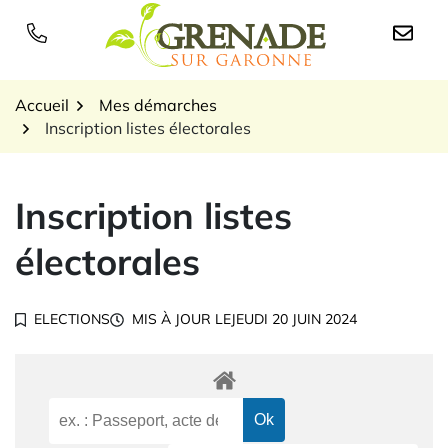
Gestion des traceurs
Aller
au
Logo Grenade sur Garon
contenu
Accueil
Mes démarches
Inscription listes électorales
Inscription listes
électorales
ELECTIONS
MIS À JOUR LE
JEUDI 20 JUIN 2024