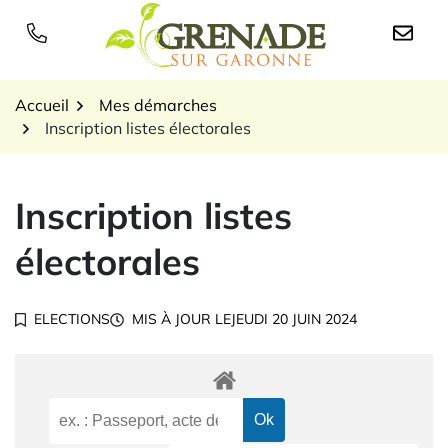
Gestion des traceurs
Aller
au
Logo Grenade sur Garon
contenu
Accueil
Mes démarches
Inscription listes électorales
Inscription listes
électorales
ELECTIONS
MIS À JOUR LE
JEUDI 20 JUIN 2024