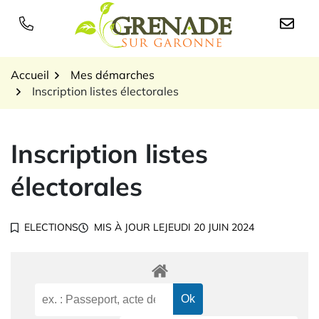
Gestion des traceurs
Aller
au
Logo Grenade sur Garon
contenu
Accueil
Mes démarches
Inscription listes électorales
Inscription listes
électorales
ELECTIONS
MIS À JOUR LE
JEUDI 20 JUIN 2024