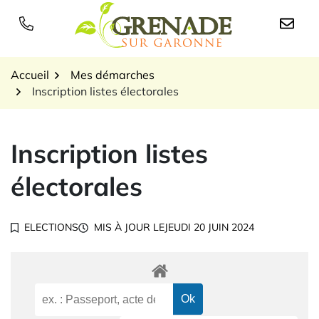
Gestion des traceurs
Aller
au
Logo Grenade sur Garon
contenu
Accueil
Mes démarches
Inscription listes électorales
Inscription listes
électorales
ELECTIONS
MIS À JOUR LE
JEUDI 20 JUIN 2024