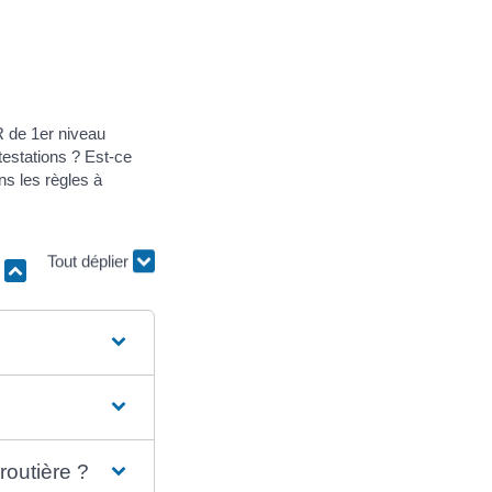
R de 1er niveau
estations ? Est-ce
ns les règles à
r
Tout déplier
routière ?