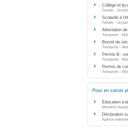
Collège et ly
Famille – Scolari
Scolarité à l’
Famille – Scolari
Attestation de
Transports – Mob
Brevet de séc
Transports – Mob
Permis B : vo
Transports – Mob
Permis de con
Transports – Mob
Pour en savoir p
Éducation à la
Ministère chargé
Déclaration su
Agence nationale