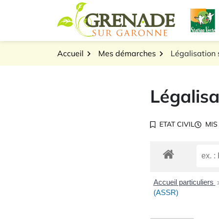
Gestion des traceurs
Aller
L
au
Logo Grenade sur Gar
contenu
Accueil
Mes démarches
Légalisation 
Légalisa
ETAT CIVIL
MIS
Accueil particuliers
(ASSR)