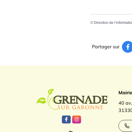
©
Direction de l’informati
Partager sur
Logo Gren
Mairi
40 av
31330
Lien vers le compte Facebook
Lien vers le compte Inst