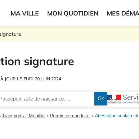
ogo du label
MA VILLE
MON QUOTIDIEN
MES DÉM
onne
signature
tion signature
 À JOUR LE
JEUDI 20 JUIN 2024
Transports – Mobilité
Permis de conduire
Attestation scolaire de
>
>
>