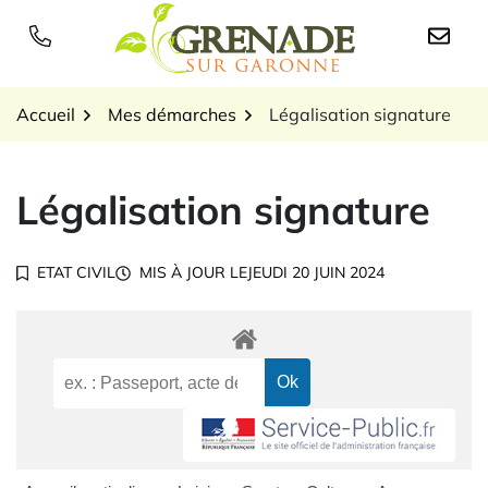
Gestion des traceurs
Aller
au
Logo Grenade sur Garon
contenu
Accueil
Mes démarches
Légalisation signature
Légalisation signature
ETAT CIVIL
MIS À JOUR LE
JEUDI 20 JUIN 2024