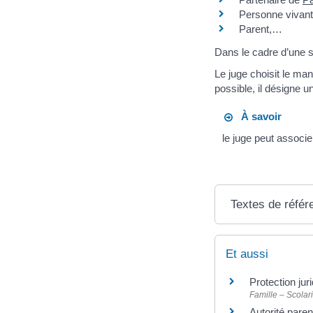
Personne vivant
Parent,…
Dans le cadre d’une s
Le juge choisit le man
possible, il désigne u
À savoir
le juge peut associ
Textes de référ
Et aussi
Protection jur
Famille – Scolari
Autorité pare