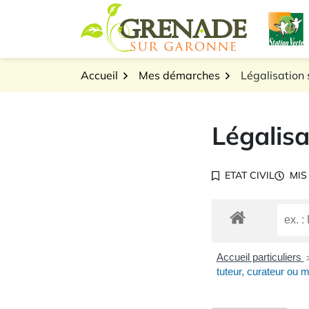
Gestion des traceurs
Aller
L
au
Logo Grenade sur Gar
contenu
Accueil
Mes démarches
Légalisation 
Légalisa
ETAT CIVIL
MIS
Accueil particuliers
tuteur, curateur ou 