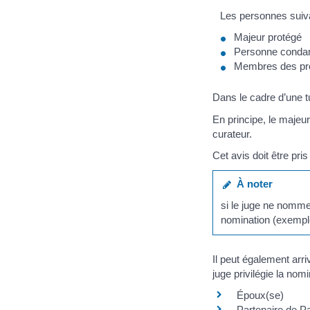
Les personnes sui
Majeur protégé
Personne condamn
Membres des prof
Dans le cadre d’une tu
En principe, le majeur
curateur.
Cet avis doit être pri
À noter
si le juge ne nomme
nomination (exemple
Il peut également arri
juge privilégie la nom
Époux(se)
Partenaire de
P