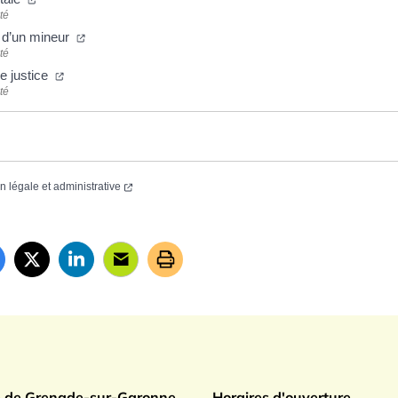
té
 d’un mineur
té
e justice
té
on légale et administrative
ade sur Garonne
e de Grenade-sur-Garonne
Horaires d'ouverture