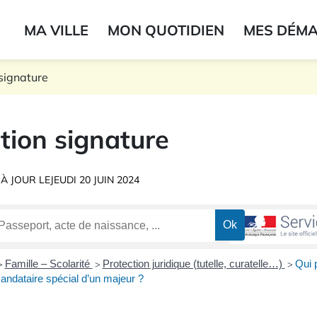
ogo du label
MA VILLE
MON QUOTIDIEN
MES DÉM
onne
signature
tion signature
 À JOUR LE
JEUDI 20 JUIN 2024
Famille – Scolarité
Protection juridique (tutelle, curatelle…)
Qui 
>
>
>
mandataire spécial d’un majeur ?