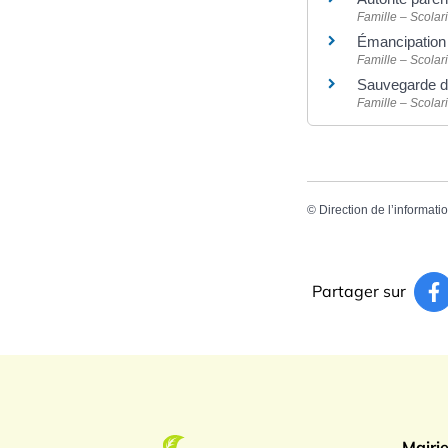
Famille – Scolari
Émancipation
Famille – Scolari
Sauvegarde d
Famille – Scolari
©
Direction de l’informati
Partager sur
Logo Gren
Mairi