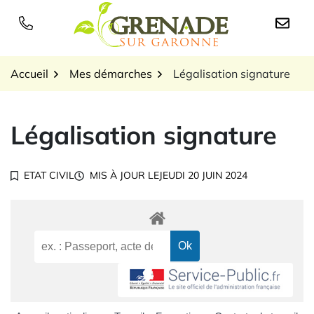
Gestion des traceurs
Aller
au
Logo Grenade sur Garon
contenu
Accueil
Mes démarches
Légalisation signature
Légalisation signature
ETAT CIVIL
MIS À JOUR LE
JEUDI 20 JUIN 2024