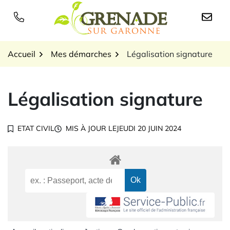
Gestion des traceurs
Aller
au
Logo Grenade sur Garon
contenu
Accueil
Mes démarches
Légalisation signature
Légalisation signature
ETAT CIVIL
MIS À JOUR LE
JEUDI 20 JUIN 2024