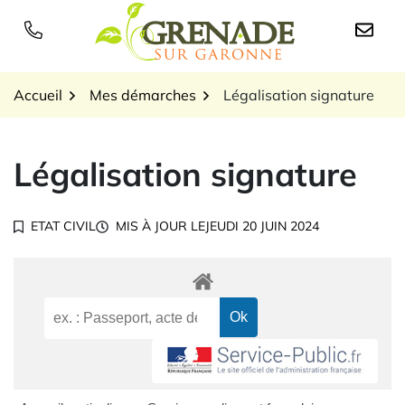
Gestion des traceurs
Aller
au
Logo Grenade sur Garon
contenu
Accueil
Mes démarches
Légalisation signature
Légalisation signature
ETAT CIVIL
MIS À JOUR LE
JEUDI 20 JUIN 2024