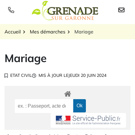
Gestion des traceurs
Aller
au
Logo Grenade sur Garon
contenu
Accueil
Mes démarches
Mariage
Mariage
ETAT CIVIL
MIS À JOUR LE
JEUDI 20 JUIN 2024