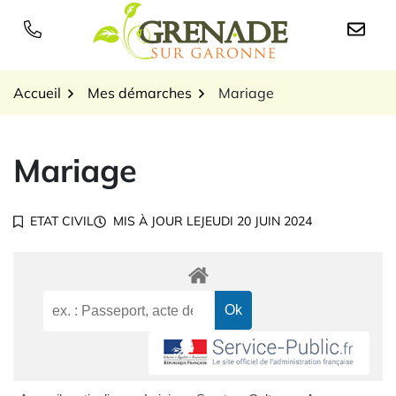
Gestion des traceurs
Aller
au
Logo Grenade sur Garon
contenu
Accueil
Mes démarches
Mariage
Mariage
ETAT CIVIL
MIS À JOUR LE
JEUDI 20 JUIN 2024