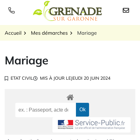
Gestion des traceurs
Aller
au
Logo Grenade sur Garon
contenu
Accueil
Mes démarches
Mariage
Mariage
ETAT CIVIL
MIS À JOUR LE
JEUDI 20 JUIN 2024