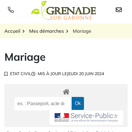
Gestion des traceurs
Aller
au
Logo Grenade sur Garon
contenu
Accueil
Mes démarches
Mariage
Mariage
ETAT CIVIL
MIS À JOUR LE
JEUDI 20 JUIN 2024